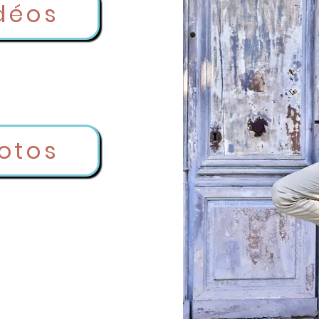
déos
otos