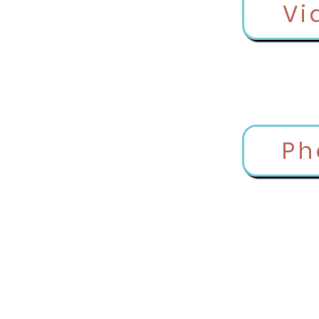
Vi
Ph