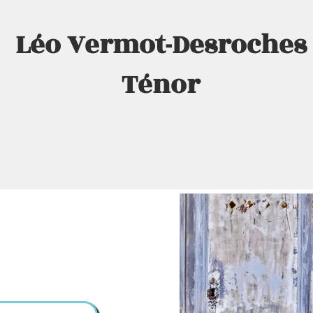
Léo
Vermot
-
Desroches
Ténor
Biographie
Agenda
Médias
Contact